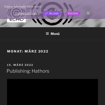
Zum
Cookie Manager
View more
Inhalt
HALL + ECHO
Cookies settings
Accept
Decline
springen
Musikverlag + Label + Konzerte
Menü
MONAT:
MÄRZ 2022
VERÖFFENTLICHT
15. MÄRZ 2022
AM
Publishing: Hathors