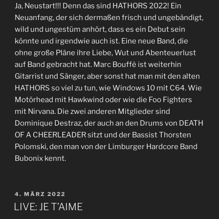
Ja, Neustart!!! Denn das sind HATHORS 2022! Ein
Neuanfang, der sich dermaßen frisch und ungebändigt,
wild und ungestüm anhört, dass es ein Debut sein
könnte und irgendwie auch ist. Eine neue Band, die
ohne große Pläne ihre Liebe, Wut und Abenteuerlust
auf Band gebracht hat. Marc Bouffè ist weiterhin
Gitarrist und Sänger, aber sonst hat man mit den alten
HATHORS so viel zu tun, wie Windows 10 mit C64. Wie
Motörhead mit Hawkwind oder wie die Foo Fighters
mit Nirvana. Die zwei anderen Mitglieder sind
Dominique Destraz, der auch an den Drums von DEATH
OF A CHEERLEADER sitzt und der Bassist Thorsten
Polomski, den man von der Limburger Hardcore Band
Bubonix kennt.
VERÖFFENTLICHT
4. MÄRZ 2022
AM
LIVE: JE T’AIME