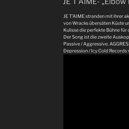
JE T’AIME- „Elbow
JE T’AIME stranden mit ihrer a
von Wracks übersäten Küste un
Kulisse die perfekte Bühne für
Der Song ist die zweite Ausko
Passive / Aggressive. AGGRESS
Depression / Icy Cold Records 