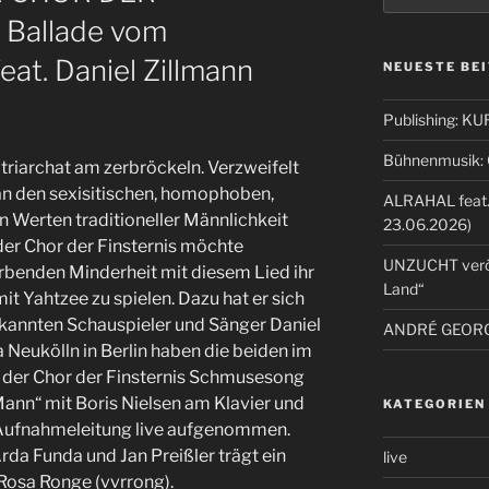
 Ballade vom
at. Daniel Zillmann
NEUESTE BE
Publishing: 
Bühnenmusik: C
triarchat am zerbröckeln. Verzweifelt
an den sexisitischen, homophoben,
ALRAHAL feat.
 Werten traditioneller Männlichkeit
23.06.2026)
der Chor der Finsternis möchte
UNZUCHT veröff
rbenden Minderheit mit diesem Lied ihr
Land“
t Yahtzee zu spielen. Dazu hat er sich
kannten Schauspieler und Sänger Daniel
ANDRÉ GEORGE
la Neukölln in Berlin haben die beiden im
 der Chor der Finsternis Schmusesong
ann“ mit Boris Nielsen am Klavier und
KATEGORIEN
Aufnahmeleitung live aufgenommen.
rda Funda und Jan Preißler trägt ein
live
Rosa Ronge (vvrrong).