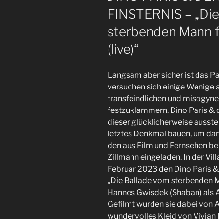
FINSTERNIS – „Die
sterbenden Mann fe
(live)“
Langsam aber sicher ist das Pa
versuchen sich einige Wenige 
transfeindlichen und misogynen
festzuklammern. Dino Paris & 
dieser glücklicherweise ausste
letztes Denkmal bauen, um dami
den aus Film und Fernsehen be
Zillmann eingeladen. In der Vil
Februar 2023 den Dino Paris &
„Die Ballade vom sterbenden M
Hannes Gwisdek (Shaban) als 
Gefilmt wurden sie dabei von A
wundervolles Kleid von Vivian 