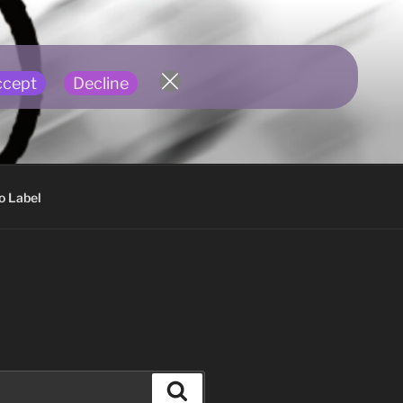
ccept
Decline
o Label
Suchen