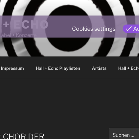
 + ECHO
Cookies settings
A
Label + Konzerte
Impressum
Hall + Echo Playlisten
Artists
Hall + Ech
Suchen
R CHOR DER
nach: