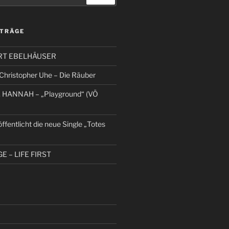
ITRÄGE
KURT EBELHÄUSER
hristopher Uhe – Die Räuber
 HANNAH – „Playground“ (VÖ
entlicht die neue Single „Totes
 – LIFE FIRST