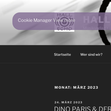
Zum
Inhalt
springen
HALL
Cookie Manager
View more
Musikverlag + 
Startseite
Wer sind wir?
MONAT:
MÄRZ 2023
VERÖFFENTLICHT
24. MÄRZ 2023
AM
DINO PARIS & DE