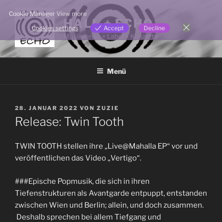
Zum
Cookie Manager
View more
Inhalt
HALL + ECHO
Cookies settings
Accept
Decline
springen
Musikverlag + Label + Konzerte
Menü
VERÖFFENTLICHT
28. JANUAR 2022
VON
ZUZIE
AM
Release: Twin Tooth
TWIN TOOTH stellen ihre „Live@Mahalla EP“ vor und
veröffentlichen das Video „Vertigo“.
###Epische Popmusik, die sich in ihren
Tiefenstrukturen als Avantgarde entpuppt, entstanden
zwischen Wien und Berlin; allein, und doch zusammen.
Deshalb sprechen bei allem Tiefgang und