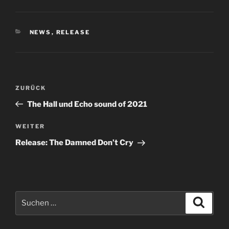
KATEGORIEN
NEWS
,
RELEASE
Beitragsnavigation
Vorheriger
ZURÜCK
Beitrag
The Hall und Echo sound of 2021
Nächster
WEITER
Beitrag
Release: The Damned Don’t Cry
Suchen
Suche
nach: