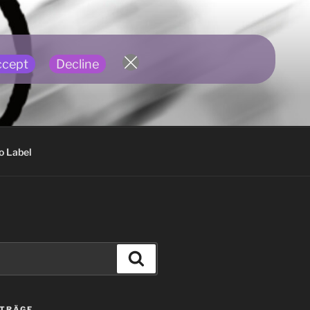
ccept
Decline
o Label
Suchen
ITRÄGE