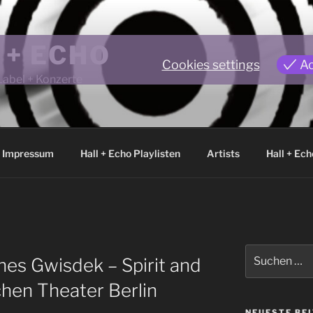
 + ECHO
Cookies settings
A
Label + Konzerte
Impressum
Hall + Echo Playlisten
Artists
Hall + Ech
Suchen
es Gwisdek – Spirit and
nach:
hen Theater Berlin
NEUESTE BE