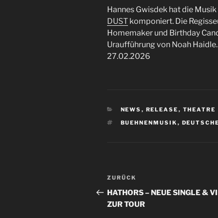
Hannes Gwisdek hat die Musi
DUST
komponiert. Die Regisse
Homemaker und Birthday Candl
Uraufführung von Noah Haidle.
27.02.2026
KATEGORIEN
NEWS
,
RELEASE
,
THEATRE
SCHLAGWÖRTER
BUEHNENMUSIK
,
DEUTSCH
Beitragsnavigation
Vorheriger
ZURÜCK
Beitrag
HATHORS – NEUE SINGLE & V
ZUR TOUR