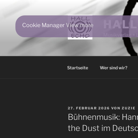
Zum
Inhalt
springen
HALL
Cookie Manager
View more
Musikverlag + 
Startseite
Wer sind wir?
VERÖFFENTLICHT
27. FEBRUAR 2026
VON
ZUZIE
AM
Bühnenmusik: Hann
the Dust im Deutsc