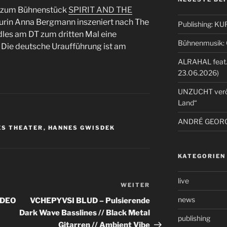
k zum Bühnenstück
SPIRIT AND THE
urin Anna Bergmann inszeniert nach The
Publishing: 
es am DT zum dritten Mal eine
Bühnenmusik: C
 Die deutsche Uraufführung ist am
ALRAHAL feat.
23.06.2026)
UNZUCHT veröff
Land“
ANDRÉ GEORGE
ES THEATER
,
HANNES GWISDEK
KATEGORIEN
live
WEITER
Nächster
Beitrag
news
IDEO
VCHEPYVSI BLUD – Pulsierende
Dark Wave Basslines // Black Metal
publishing
Gitarren // Ambient Vibe